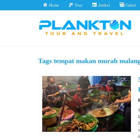
Home
Tour
Artikel
Galeri
Tags
tempat makan murah malan
k
B
t