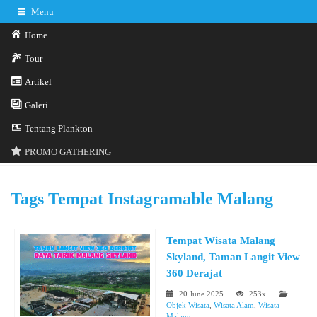
Menu
Home
Tour
Artikel
Galeri
0341-3029785
Hotline
Tentang Plankton
Konsultasi sekarang
Kontak Kami
PROMO GATHERING
Tags
Tempat Instagramable Malang
Tempat Wisata Malang
Skyland, Taman Langit View
360 Derajat
20 June 2025
253x
Objek Wisata
,
Wisata Alam
,
Wisata
Malang