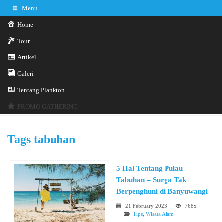
Menu
Home
Tour
Artikel
Galeri
0341-3029785
Hotline
Tentang Plankton
Konsultasi sekarang
Kontak Kami
PROMO GATHERING
Tags
tabuhan
5 Hal Tentang Pulau
Tabuhan – Surga Tak
Berpenghuni di Banyuwangi
21 February 2023
768x
Tips
,
Wisata Alam