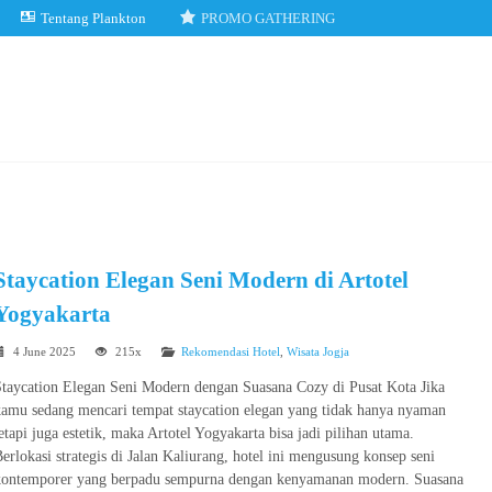
Tentang Plankton
PROMO GATHERING
Staycation Elegan Seni Modern di Artotel
Yogyakarta
4 June 2025
215x
Rekomendasi Hotel
,
Wisata Jogja
Staycation Elegan Seni Modern dengan Suasana Cozy di Pusat Kota Jika
kamu sedang mencari tempat staycation elegan yang tidak hanya nyaman
etapi juga estetik, maka Artotel Yogyakarta bisa jadi pilihan utama.
erlokasi strategis di Jalan Kaliurang, hotel ini mengusung konsep seni
kontemporer yang berpadu sempurna dengan kenyamanan modern. Suasana