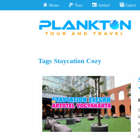
Home
Tour
Artikel
Galeri
Tags
Staycation Cozy
t
B