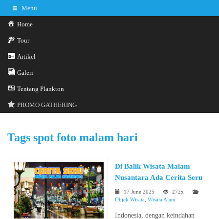
Menu
Home
Tour
Artikel
Galeri
0341-3029785
Hotline
Tentang Plankton
Konsultasi sekarang
Kontak Kami
PROMO GATHERING
Tags
spot foto malam hari
Di Balik Wisata Malam
Nusantara Ada Cerita Seru
17 June 2025
272x
Objek Wisata
,
Wisata Alam
Indonesia, dengan keindahan