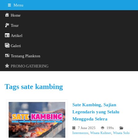
Menu
Home
Tour
Artikel
Galeri
0341-3029785
Hotline
Tentang Plankton
Konsultasi sekarang
Kontak Kami
PROMO GATHERING
Tags
sate kambing
Sate Kambing, Sajian
Legendaris yang Selalu
Menggoda Selera
7 June 2025
199x
Intermezzo
,
Wisata Kuliner
,
Wisata Solo