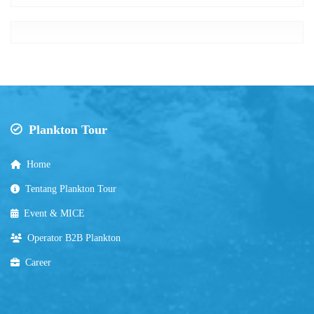
Plankton Tour
Home
Tentang Plankton Tour
Event & MICE
Operator B2B Plankton
Career