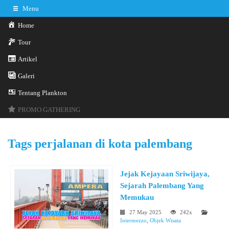
Menu
Home
Tour
Artikel
Galeri
0341-3029785
Hotline
Tentang Plankton
Konsultasi sekarang
Kontak Kami
PROMO GATHERING
Tags
perjalanan di kota palembang
Jejak Kejayaan Sriwijaya,
Sejarah Palembang Yang
Memukau
27 May 2025
242x
Intermezzo
,
Objek Wisata