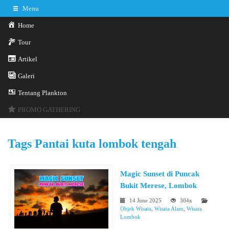
Menu
Home
Tour
Artikel
Galeri
0341-3029785
Hotline
Tentang Plankton
Konsultasi sekarang
Kontak Kami
PROMO GATHERING
Tags
Pantai kuta lombok tengah
Magic Sunset di Puncak
Bukit Merese, Lombok
14 June 2025
304x
Objek Wisata
,
Wisata Alam
,
Wisata
Lombok