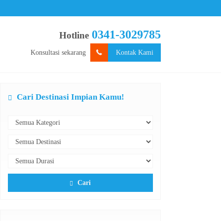
0341-3029785
Hotline
Konsultasi sekarang
Kontak Kami
Cari Destinasi Impian Kamu!
Cari