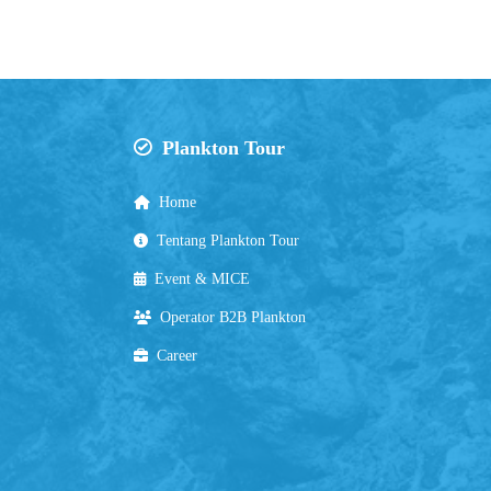
Plankton Tour
Home
Tentang Plankton Tour
Event & MICE
Operator B2B Plankton
Career