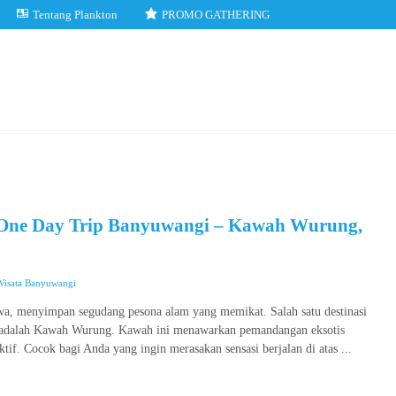
Tentang Plankton
PROMO GATHERING
One Day Trip Banyuwangi – Kawah Wurung,
Wisata Banyuwangi
awa, menyimpan segudang pesona alam yang memikat. Salah satu destinasi
i adalah Kawah Wurung. Kawah ini menawarkan pemandangan eksotis
if. Cocok bagi Anda yang ingin merasakan sensasi berjalan di atas ...