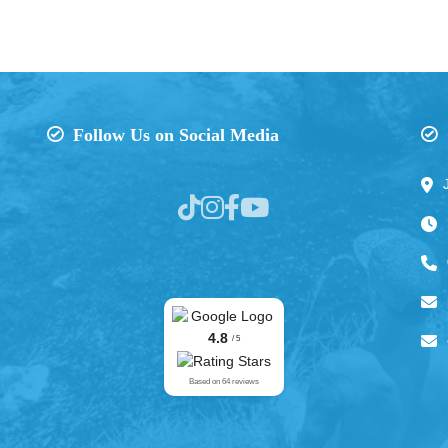
Follow Us on Social Media
4.8
/ 5
Based on 64 reviews