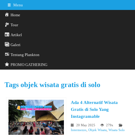
Menu
Home
Tour
Artikel
Galeri
0341-3029785
Hotline
Tentang Plankton
Konsultasi sekarang
Kontak Kami
PROMO GATHERING
Tags
objek wisata gratis di solo
Ada 4 Alternatif Wisata
Gratis di Solo Yang
Instagramable
20 May 2025
279x
Intermezzo
,
Objek Wisata
,
Wisata Solo