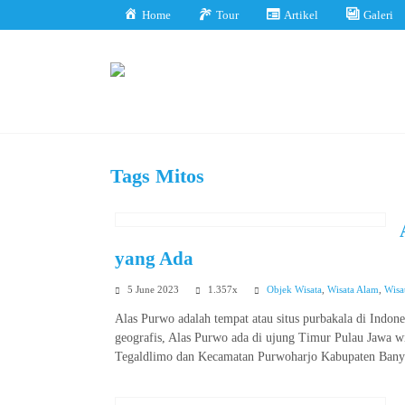
Home
Tour
Artikel
Galeri
Tags
Mitos
yang Ada
5 June 2023
1.357x
Objek Wisata
,
Wisata Alam
,
Wisa
Alas Purwo adalah tempat atau situs purbakala di Indon
geografis, Alas Purwo ada di ujung Timur Pulau Jawa w
Tegaldlimo dan Kecamatan Purwoharjo Kabupaten Ban