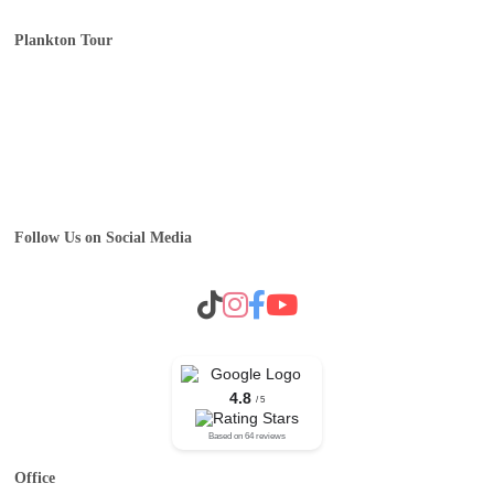
Plankton Tour
Home
Tentang Plankton Tour
Event & MICE
Operator B2B Plankton
Career
Follow Us on Social Media
4.8
/ 5
Based on 64 reviews
Office