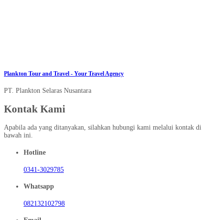
Jl. Baliwinata V 17E17, Malang
Senin – Sabtu 09:00 – 16:00
0341-3029785
plankton.tours@gmail.com
office@planktontour.id
Plankton Tour and Travel - Your Travel Agency
PT. Plankton Selaras Nusantara
Kontak Kami
Apabila ada yang ditanyakan, silahkan hubungi kami melalui kontak di
bawah ini.
Hotline
0341-3029785
Whatsapp
082132102798