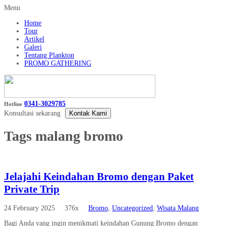
Menu
Home
Tour
Artikel
Galeri
Tentang Plankton
PROMO GATHERING
0341-3029785
Hotline
Konsultasi sekarang
Kontak Kami
Tags
malang bromo
Jelajahi Keindahan Bromo dengan Paket
Private Trip
24 February 2025
376x
Bromo
,
Uncategorized
,
Wisata Malang
Bagi Anda yang ingin menikmati keindahan Gunung Bromo dengan