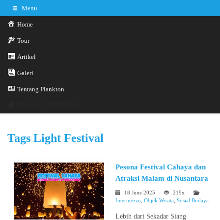
Menu
Home
Tour
Artikel
Galeri
0341-3029785
Hotline
Tentang Plankton
Konsultasi sekarang
Kontak Kami
PROMO GATHERING
Tags
Light Festival
Pesona Festival Cahaya dan
Atraksi Malam di Nusantara
18 June 2025
219x
Intermezzo
,
Objek Wisata
,
Sosial Budaya
Lebih dari Sekadar Siang