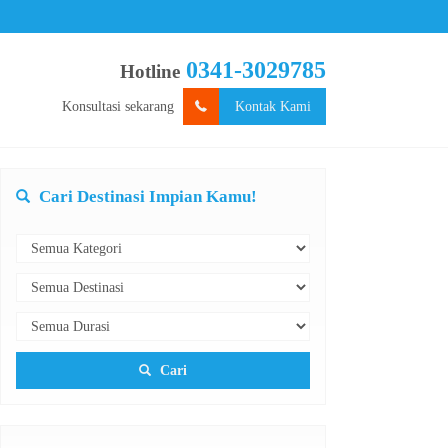
0341-3029785
Hotline
Konsultasi sekarang
Kontak Kami
Cari Destinasi Impian Kamu!
Cari