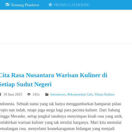
Tentang Plankton
PROMO GATHERING
Cita Rasa Nusantara Warisan Kuliner di
Setiap Sudut Negeri
18 June 2025
242x
Intermezzo
,
Rekomendasi Cafe
,
Wisata Kuliner
Indonesia. Sebuah nama yang tak hanya menggambarkan hamparan pulau
ropis nan indah, tetapi juga surga bagi para pecinta kuliner. Dari Sabang
ingga Merauke, setiap jengkal tanahnya menyimpan kisah rasa yang unik,
elahirkan warisan kuliner yang tak ternilai harganya. Mari kita memulai
petualangan rasa, menyelami keanekaragaman hidangan yang menjadi