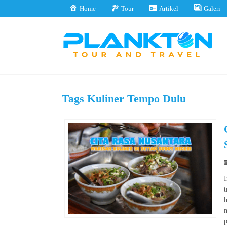
Home
Tour
Artikel
Galeri
Tags
Kuliner Tempo Dulu
t
h
m