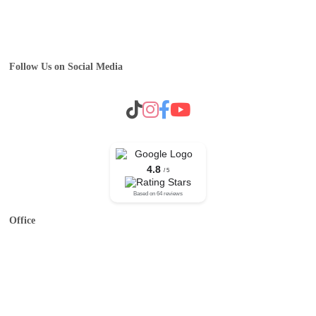
Operator B2B Plankton
Career
Follow Us on Social Media
4.8
/ 5
Based on 64 reviews
Office
Jl. Baliwinata V 17E17, Malang
Senin – Sabtu 09:00 – 16:00
0341-3029785
plankton.tours@gmail.com
office@planktontour.id