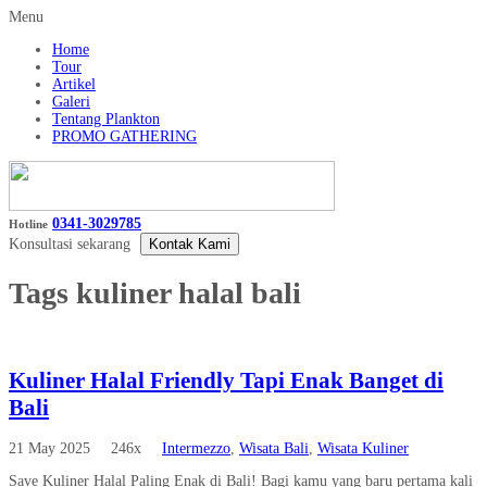
Menu
Home
Tour
Artikel
Galeri
Tentang Plankton
PROMO GATHERING
0341-3029785
Hotline
Konsultasi sekarang
Kontak Kami
Tags
kuliner halal bali
Kuliner Halal Friendly Tapi Enak Banget di
Bali
21 May 2025
246x
Intermezzo
,
Wisata Bali
,
Wisata Kuliner
Save Kuliner Halal Paling Enak di Bali! Bagi kamu yang baru pertama kali