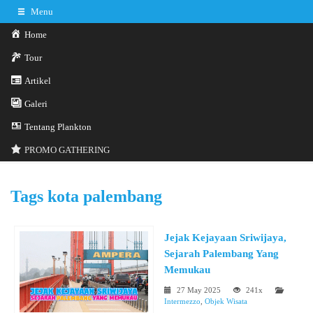
Menu
Home
Tour
Artikel
Galeri
0341-3029785
Hotline
Tentang Plankton
Konsultasi sekarang
Kontak Kami
PROMO GATHERING
Tags
kota palembang
Jejak Kejayaan Sriwijaya,
Sejarah Palembang Yang
Memukau
27 May 2025
241x
Intermezzo
,
Objek Wisata