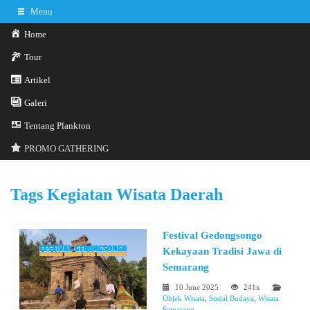
Menu
Home
Tour
Artikel
Galeri
0341-3029785
Hotline
Tentang Plankton
Konsultasi sekarang
Kontak Kami
PROMO GATHERING
Tags
Kegiatan Wisata Daerah
Festival Gedongsongo
Kekayaan Tradisi Jawa di
Semarang
10 June 2025
241x
Objek Wisata
,
Sosial Budaya
,
Wisata
Semarang