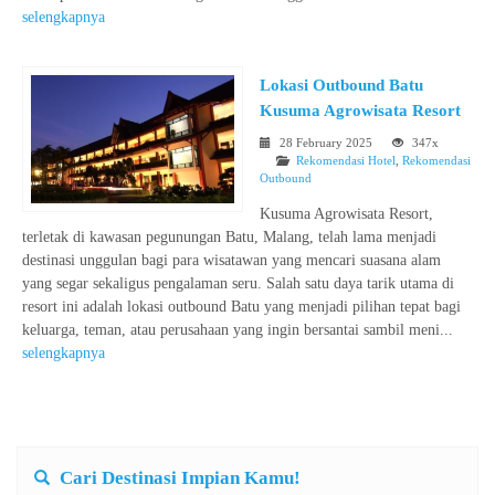
selengkapnya
Lokasi Outbound Batu
Kusuma Agrowisata Resort
28 February 2025
347x
Rekomendasi Hotel
,
Rekomendasi
Outbound
Kusuma Agrowisata Resort,
terletak di kawasan pegunungan Batu, Malang, telah lama menjadi
destinasi unggulan bagi para wisatawan yang mencari suasana alam
yang segar sekaligus pengalaman seru. Salah satu daya tarik utama di
resort ini adalah lokasi outbound Batu yang menjadi pilihan tepat bagi
keluarga, teman, atau perusahaan yang ingin bersantai sambil meni...
selengkapnya
Cari Destinasi Impian Kamu!