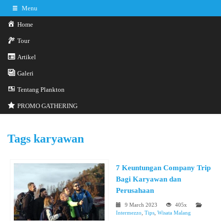
Menu
Home
Tour
Artikel
Galeri
0341-3029785
Hotline
Tentang Plankton
Konsultasi sekarang
Kontak Kami
PROMO GATHERING
Tags
karyawan
7 Keuntungan Company Trip
Bagi Karyawan dan
Perusahaan
9 March 2023
405x
Intermezzo
,
Tips
,
Wisata Malang