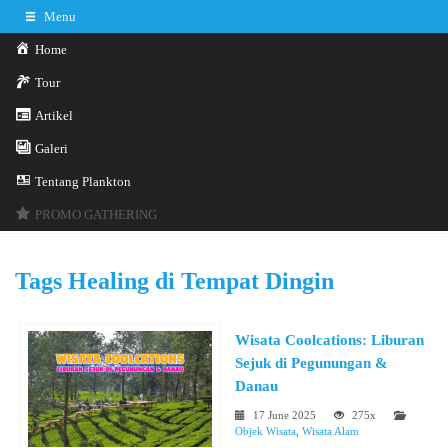
Menu
Home
Tour
Artikel
Galeri
0341-3029785
Hotline
Tentang Plankton
Konsultasi sekarang
Kontak Kami
PROMO GATHERING
Tags
Healing di Tempat Dingin
Wisata Coolcations: Liburan
Sejuk di Pegunungan &
Danau
17 June 2025
275x
Objek Wisata
,
Wisata Alam