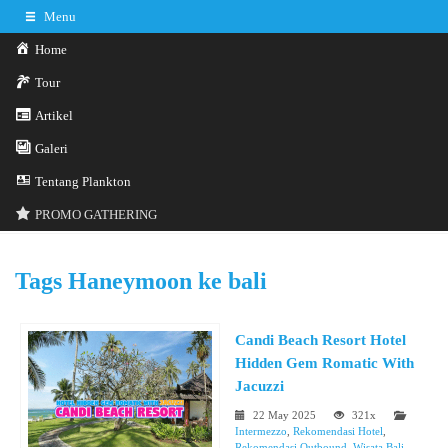
Menu
Home
Tour
Artikel
Galeri
0341-3029785
Hotline
Tentang Plankton
Konsultasi sekarang
Kontak Kami
PROMO GATHERING
Tags
Haneymoon ke bali
Candi Beach Resort Hotel
Hidden Gem Romatic With
Jacuzzi
22 May 2025
321x
Intermezzo
,
Rekomendasi Hotel
,
Rekomendasi Outbound
,
Wisata Bali