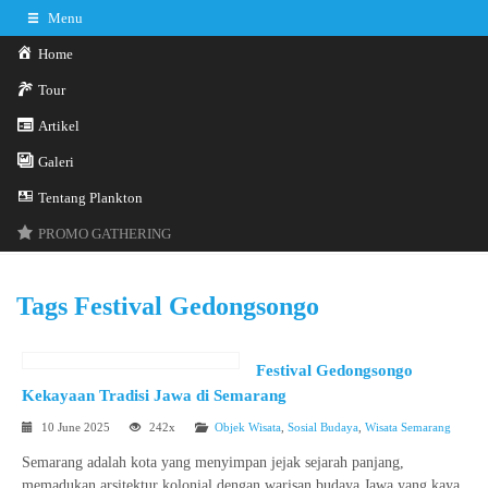
Menu
Home
Tour
Artikel
Galeri
0341-3029785
Hotline
Tentang Plankton
Konsultasi sekarang
Kontak Kami
PROMO GATHERING
Tags
Festival Gedongsongo
Festival Gedongsongo
Kekayaan Tradisi Jawa di Semarang
10 June 2025
242x
Objek Wisata
,
Sosial Budaya
,
Wisata Semarang
Semarang adalah kota yang menyimpan jejak sejarah panjang,
memadukan arsitektur kolonial dengan warisan budaya Jawa yang kaya.