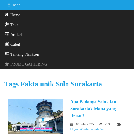
Menu
Home
Tour
Artikel
Galeri
0341-3029785
Hotline
Tentang Plankton
Konsultasi sekarang
Kontak Kami
PROMO GATHERING
Tags
Fakta unik Solo Surakarta
Apa Bedanya Solo atau
Surakarta? Mana yang
Benar?
10 July 2025
759x
Objek Wisata
,
Wisata Solo