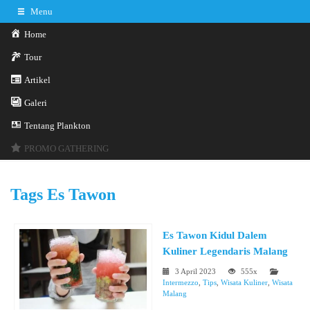
Menu
Home
Tour
Artikel
Galeri
0341-3029785
Hotline
Tentang Plankton
Konsultasi sekarang
Kontak Kami
PROMO GATHERING
Tags
Es Tawon
Es Tawon Kidul Dalem
Kuliner Legendaris Malang
3 April 2023
555x
Intermezzo
,
Tips
,
Wisata Kuliner
,
Wisata
Malang