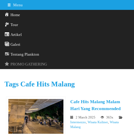
Menu
Home
Tour
Artikel
Galeri
0341-3029785
Hotline
Tentang Plankton
Konsultasi sekarang
Kontak Kami
PROMO GATHERING
Tags
Cafe Hits Malang
Cafe Hits Malang Malam
Hari Yang Recommended
2 March 2025
363x
Intermezzo
,
Wisata Kuliner
,
Wisata
Malang