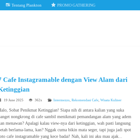
Tentang Plankton
PROMO GATHERING
7 Cafe Instagramable dengan View Alam dari
Ketinggian
19 June 2025
362x
Intermezzo
,
Rekomendasi Cafe
,
Wisata Kuliner
alo, Sobat Penikmat Ketinggian! Siapa nih di antara kalian yang suka
banget nongkrong di cafe sambil menikmati pemandangan alam yang adem
an menawan? Apalagi kalau view-nya dari ketinggian, wah pasti langsung
etah berlama-lama, kan? Nggak cuma bikin mata seger, tapi juga jadi spot
oto cafe instagramable yang kece badai! Nah, kali ini aku mau ajak...