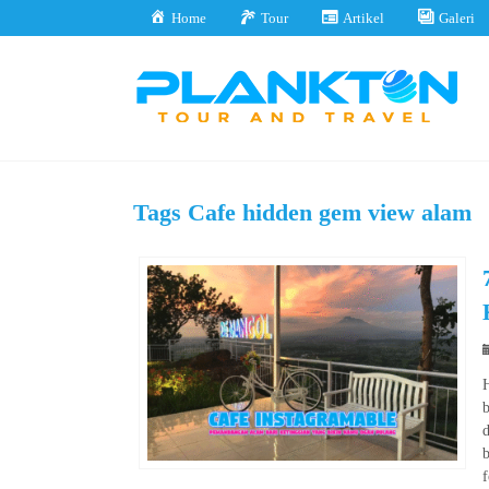
Home
Tour
Artikel
Galeri
Tags
Cafe hidden gem view alam
H
d
b
f