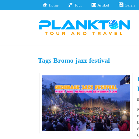
Home
Tour
Artikel
Galeri
Tags
Bromo jazz festival
M
m
b
d