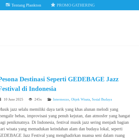
Tentang Plankton
PROMO GATHERING
Pesona Destinasi Seperti GEDEBAGE Jazz
Festival di Indonesia
10 June 2025
245x
Intermezzo
,
Objek Wisata
,
Sosial Budaya
usik jazz selalu memiliki daya tarik yang khas alunan melodi yang
engalir bebas, improvisasi yang penuh kejutan, dan atmosfer yang hangat
agi penikmatnya. Di Indonesia, festival musik jazz sering menjadi bagian
ari wisata yang memadukan keindahan alam dan budaya lokal, seperti
GEDEBAGE Jazz Festival yang menghadirkan nuansa seni dalam ruang