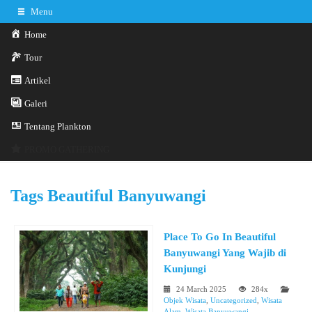
Menu
Home
Tour
Artikel
Galeri
0341-3029785
Hotline
Tentang Plankton
Konsultasi sekarang
Kontak Kami
PROMO GATHERING
Tags
Beautiful Banyuwangi
Place To Go In Beautiful
Banyuwangi Yang Wajib di
Kunjungi
24 March 2025
284x
Objek Wisata
,
Uncategorized
,
Wisata
Alam
,
Wisata Banyuwangi