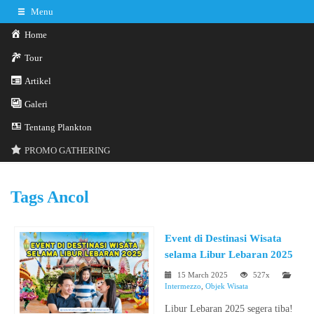
Menu
Home
Tour
Artikel
Galeri
0341-3029785
Hotline
Tentang Plankton
Konsultasi sekarang
Kontak Kami
PROMO GATHERING
Tags
Ancol
Event di Destinasi Wisata
selama Libur Lebaran 2025
15 March 2025
527x
Intermezzo
,
Objek Wisata
Libur Lebaran 2025 segera tiba!