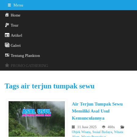
Menu
Home
Tour
Artikel
Galeri
0341-3029785
Hotline
Tentang Plankton
Konsultasi sekarang
Kontak Kami
PROMO GATHERING
Tags
air terjun tumpak sewu
Air Terjun Tumpak Sewu
Memiliki Asal Usul
Kemunculannya
11 June 2025
460x
Objek Wisata
,
Sosial Budaya
,
Wisata
Alam
,
Wisata Pronojiwo